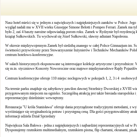
Nasz hotel mieści się w jednym z największych i najpiękniejszych zamków w Polsce. Jego
wygląd nadali mu w XVII wieku Giuseppe Simone Belotti i Pompeo Ferrari. Zamek ma tyle ok
było 2, zaś 4 baszty narożne odpowiadają porom roku. Zamek w Rydzynie był rezydencją k
książąt Sułkowskich. Tu wychował się Józef Sułkowski, sławny adiutant Napoleona.
W okresie międzywojennym Zamek był siedzibą znanego w całej Polsce Gimnazjum im. Su
świetności przywrócony przez Stowarzyszenie Inżynierów i Techników Mechaników Pols
centrum hotelowo-konferencyjne.
W salach historycznych eksponowane są interesujące kolekcje artystyczne i przyrodnicze.
się m.in. styczniowe Koncerty Noworoczne oraz majowe międzynarodowe Rajdy Pojazd
Centrum konferencyjne oferuje 110 miejsc noclegowych w pokojach 1, 2, 3 i 4  osobowyc
Na terenie parku znajduje się zabytkowy pawilon dawnej Strzelnicy Dworskiej z XVIII wiek
przygotowanym miejscem na ognisko. Szczególną atrakcją jest także biesiada staropolska 
reprezentacyjny dziedziniec wewnętrzny.
Restauracja "U króla Stanisława" oferuje dania przyrządzone tradycyjnymi metodami, z w
wyróżniające się oryginalnością potraw i przystępną ceną. Dla gości przygotowaliśmy at
informacji udziela Dział Sprzedaży
Największa Sala Balowa - jedna z najpiękniejszych i najbardziej reprezentacyjnych sal w 
Dysponujemy rzutnikiem multimedialnym, rzutnikiem pisma, flip chartami, ekranami, pisa