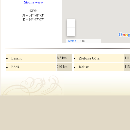
Strona www
GPS:
N
= 51° 78' 73"
E
= 16° 67' 07"
Leszno
8,5 km.
Zielona Góra
111
Łódź
240 km.
Kalisz
113