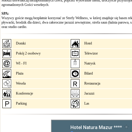
Młodzi doświadczą niezapomnianych chwil, poprzez wykwintne menu, uroczyście przystrojo
zgromadzonych Gości weselnych.
SPA:
Wszyscy goście mogą bezpłatnie korzystać ze Strefy Wellness, w której znajduje się basen re
pływacki, brodzik dla dzieci, dwa całoroczne jacuzzi zewnętrzne, strefa saun (łaźnia parowa, s
oraz studio cardio.
Domki
Hotel
Pokój 2 osobowy
Telewizor
WI - FI
Natrysk
Plaża
Bilard
Wesela
Restauracja
Konferencje
Jacuzzi
Parking
Las