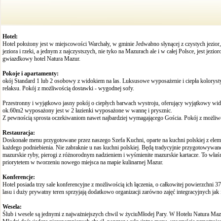
Hotel:
Hotel poło­żony jest w miej­sco­wo­ści War­chały, w gmi­nie Jedwabno sły­ną­cej z czy­stych jezior,
jeziora i rzeki, a jed­nym z naj­czyst­szych, nie tyko na Mazu­rach ale i w całej Pol­sce, jest jezi
gwiazd­kowy hotel Natura Mazur.
Pokoje i apartamenty:
okój Standard 1 lub 2 osobowy z widokiem na las. Luksusowe wyposażenie i ciepła kolorys
relaksu. Pokój z możliwością dostawki - wygodnej sofy.
Przestronny i wyjątkowo jasny pokój o ciepłych barwach wystroju, oferujący wyjątkowy wid
ok.60m2 wyposażony jest w 2 łazienki wyposażone w wannę i prysznic.
Z pewnością sprosta oczekiwaniom nawet najbardziej wymagającego Gościa. Pokój z możliwo
Restauracja:
Doskonałe menu przygotowane przez naszego Szefa Kuchni, oparte na kuchni polskiej z elem
każdego podniebienia. Nie zabraknie u nas kuchni polskiej. Będą tradycyjnie przygotowywa
mazurskie ryby, pierogi z różnorodnym nadzieniem i wyśmienite mazurskie kartacze. To właś
priorytetem w tworzeniu nowego miejsca na mapie kulinarnej Mazur.
Konferencje:
Hotel posiada trzy sale konferencyjne z możliwością ich łączenia, o całkowitej powierzchni 
lasu i duży prywatny teren sprzyjają dodatkowo organizacji zarówno zajęć integracyjnych jak 
Wesela:
Ślub i wesele są jednymi z najważniejszych chwil w życiuMłodej Pary. W Hotelu Natura Ma