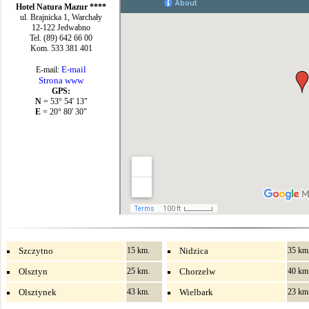
Hotel Natura Mazur ****
ul. Brajnicka 1, Warchały
12-122 Jedwabno
Tel. (89) 642 66 00
Kom. 533 381 401
E-mail
E-mail:
Strona www
GPS:
N
= 53° 54' 13"
E
= 20° 80' 30"
Szczytno
15 km.
Nidzica
35 km
Olsztyn
25 km.
Chorzelw
40 km
Olsztynek
43 km.
Wielbark
23 km