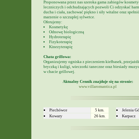
Proponowana przez nas szeroka gama zabiegów kosmety
leczniczych i odchudzających pozwoli Ci odzyskać har
ducha i ciała, zachować piękno i siły witalne oraz spełni
marzenie o szczupłej sylwetce.
Oferujemy:
Kosmetykę
Odnowę biologiczną
Hydroterapię
Fizykoterapię
Kinezyterapię
Chata grillowa:
Organizujemy ogniska z pieczeniem kiełbasek, przejażd
bryczką i kuligi, wieczorki taneczne oraz biesiady muzy
w chacie grillowej.
Aktualny Cennik znajduje się na stronie:
www.villaromantica.pl
Piechówce
5 km.
Jelenia G
Kowary
26 km.
Karpacz