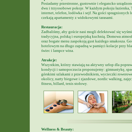
Posiadamy przestronne, gustownie i elegancko urządzon
dwu i trzyosobowe pokoje. W każdym pokoju łazienka,
internet, telefon, lodówka i sejf. Na gości spragnionych 
czekają apartamenty z widokowymi tarasami.
Restauracja:
Zadbaliśmy, aby goście nasi mogli delektować się wyśmi
tradycyjna, polską i europejską kuchnią. Domowa atmosf
oraz bogate menu zaspokoją gust każdego smakosza. G
hotelowym na długo zapadną w pamięci kolacje przy bl
świec i lampce wina.
Atrakcje:
Wszystkim, którzy stawiają na aktywny urlop dla popra
kondycji i samopoczucia proponujemy: gimnastykę, spa
górskimi szlakami z przewodnikiem, wycieczki rowerow
okolicy, narty biegowe i zjazdowe, nordic walking, zajęc
fitness, billard, tenis stołowy.
Wellness & Beauty: