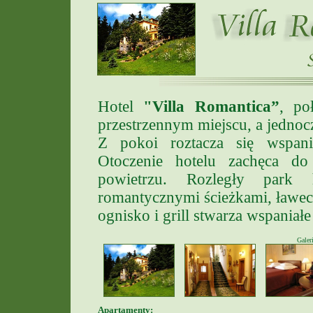
Hotel
"Villa Romantica”
, po
przestrzennym miejscu, a jednocz
Z pokoi roztacza się wspan
Otoczenie hotelu zachęca 
powietrzu. Rozległy park 
romantycznymi ścieżkami, ławec
ognisko i grill stwarza wspaniał
Galer
Apartamenty: