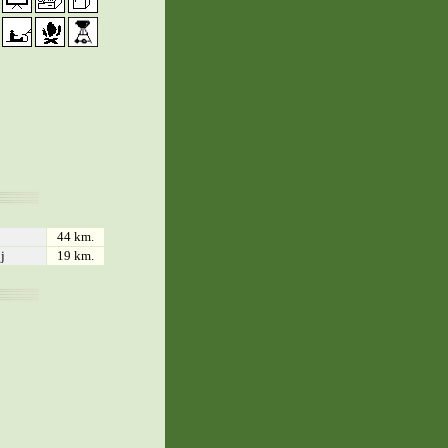
44 km.
j
19 km.