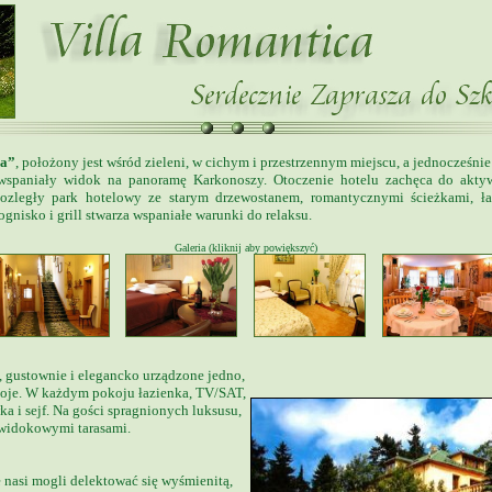
ca”
, położony jest wśród zieleni, w cichym i przestrzennym miejscu, a jednocześnie
 wspaniały widok na panoramę Karkonoszy. Otoczenie hotelu zachęca do ak
ozległy park hotelowy ze starym drzewostanem, romantycznymi ścieżkami, ł
gnisko i grill stwarza wspaniałe warunki do relaksu.
Galeria (kliknij aby powiększyć)
 gustownie i elegancko urządzone jedno,
oje. W każdym pokoju łazienka, TV/SAT,
wka i sejf. Na gości spragnionych luksusu,
 widokowymi tarasami.
 nasi mogli delektować się wyśmienitą,