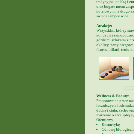
tradycyjna, polską i e
oraz bogate menu zasp
hotelowym na długo za
świec i lampce wina.
Atrakcje:
Wszystkim, którzy sta
kondycji i samopoczuc
górskimi szlakami z p
okolicy, narty biegowe 
fitness, billard, tenis s
Wellness & Beauty:
Proponowana przez na
leczniczych i odchudz
ducha i ciała, zachować
marzenie o szczupłej s
Oferujemy:
Kosmetykę
Odnowę biologiczn