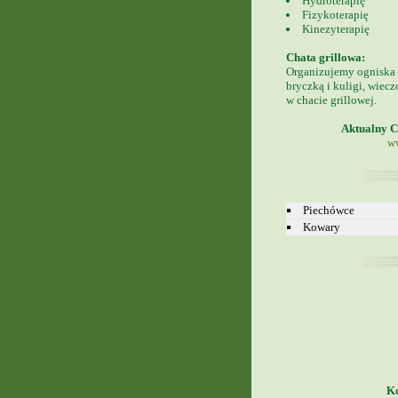
Hydroterapię
Fizykoterapię
Kinezyterapię
Chata grillowa:
Organizujemy ogniska 
bryczką i kuligi, wiec
w chacie grillowej.
Aktualny Ce
ww
Piechówce
Kowary
Ko