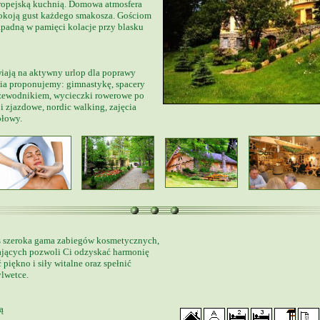
uropejską kuchnią. Domowa atmosfera
okoją gust każdego smakosza. Gościom
padną w pamięci kolacje przy blasku
wiają na aktywny urlop dla poprawy
ia proponujemy: gimnastykę, spacery
rzewodnikiem, wycieczki rowerowe po
i zjazdowe, nordic walking, zajęcia
tołowy.
s szeroka gama zabiegów kosmetycznych,
ających pozwoli Ci odzyskać harmonię
 piękno i siły witalne oraz spełnić
ylwetce.
ą