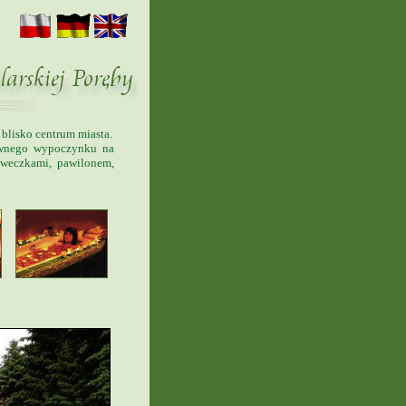
 blisko centrum miasta.
tywnego wypoczynku na
aweczkami, pawilonem,