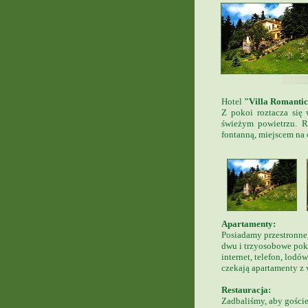
Hotel
"Villa Romanti
Z pokoi roztacza się
świeżym powietrzu. R
fontanną, miejscem na o
Apartamenty:
Posiadamy przestronne,
dwu i trzyosobowe pok
internet, telefon, lodó
czekają apartamenty z
Restauracja:
Zadbaliśmy, aby goście