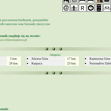
z pieczeniem kiełbasek, przejażdżki
zorki taneczne oraz biesiady muzyczne
nnik znajduje się na stronie:
w.villaromantica.pl
Odległości:
5 km.
Jelenia Góra
17 km.
Kamienna Góra
26 km.
Karpacz
23 km.
Świeradów Zdró
ntakt